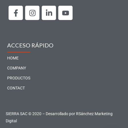
F
I
L
Y
a
n
i
o
c
s
n
u
e
t
k
t
b
a
e
u
o
g
d
b
ACCESO RÁPIDO
o
r
i
e
k
a
n
HOME
-
m
-
COMPANY
f
i
PRODUCTOS
n
CONTACT
SIERRA SAC © 2020 – Desarrollado por
RSánchez Marketing
Digital