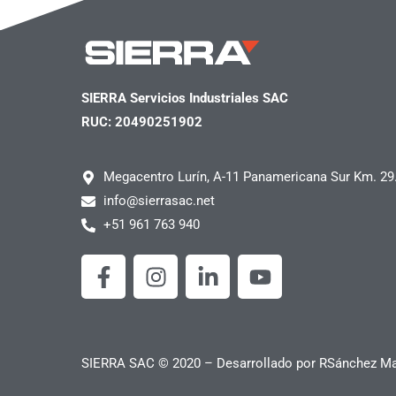
SIERRA Servicios Industriales SAC
RUC: 20490251902
Megacentro Lurín, A-11 Panamericana Sur Km. 29
info@sierrasac.net
+51 961 763 940
F
I
L
Y
a
n
i
o
c
s
n
u
e
t
k
t
b
a
e
u
SIERRA SAC © 2020 – Desarrollado por
RSánchez Mar
o
g
d
b