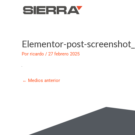
Ir
al
contenido
Elementor-post-screenshot
Navegación
de
Por
ricardo
/
27 febrero 2025
entradas
←
Medios anterior