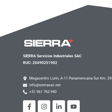
SIERRA Servicios Industriales SAC
RUC: 20490251902
Megacentro Lurín, A-11 Panamericana Sur Km. 29
info@sierrasac.net
+51 961 763 940
F
I
L
Y
a
n
i
o