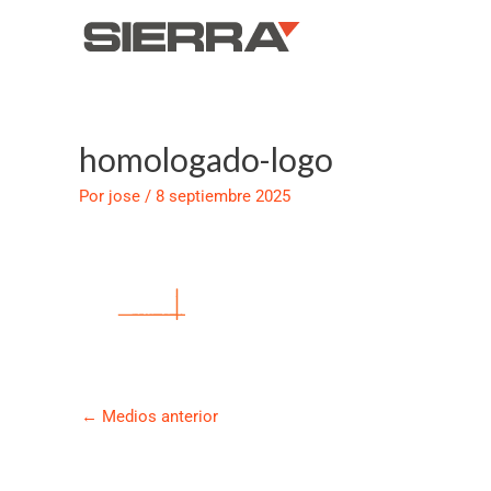
Ir
al
contenido
homologado-logo
Navegación
de
Por
jose
/
8 septiembre 2025
entradas
←
Medios anterior