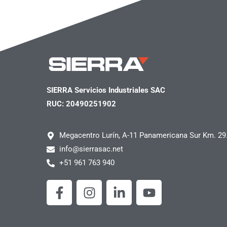
SIERRA Servicios Industriales SAC
RUC: 20490251902
Megacentro Lurín, A-11 Panamericana Sur Km. 29
info@sierrasac.net
+51 961 763 940
F
I
L
Y
a
n
i
o
c
s
n
u
e
t
k
t