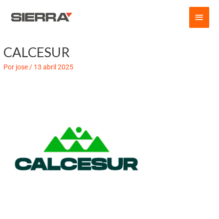
Ir
Men
al
contenido
princ
CALCESUR
Por
jose
/
13 abril 2025