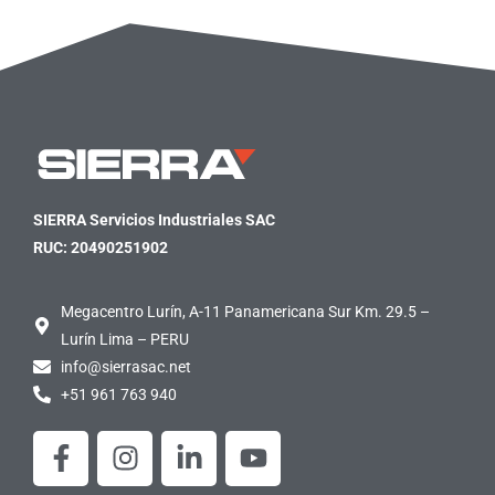
SIERRA Servicios Industriales SAC
RUC: 20490251902
Megacentro Lurín, A-11 Panamericana Sur Km. 29.5 –
Lurín Lima – PERU
info@sierrasac.net
+51 961 763 940
F
I
L
Y
a
n
i
o