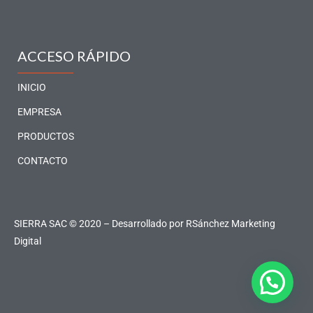
c
s
n
u
e
t
k
t
b
a
e
u
o
g
d
b
ACCESO RÁPIDO
o
r
i
e
k
a
n
INICIO
-
m
-
EMPRESA
f
i
PRODUCTOS
n
CONTACTO
SIERRA SAC © 2020 – Desarrollado por
RSánchez Marketing
Digital