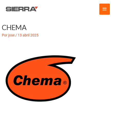
Ir
Men
al
contenido
princ
CHEMA
Por
jose
/
13 abril 2025