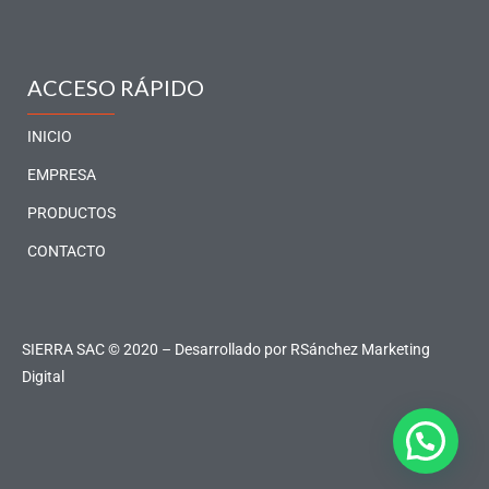
c
s
n
u
e
t
k
t
b
a
e
u
o
g
d
b
ACCESO RÁPIDO
o
r
i
e
k
a
n
INICIO
-
m
-
EMPRESA
f
i
PRODUCTOS
n
CONTACTO
SIERRA SAC © 2020 – Desarrollado por
RSánchez Marketing
Digital