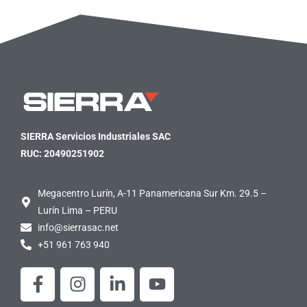
SIERRA Servicios Industriales SAC
RUC: 20490251902
Megacentro Lurín, A-11 Panamericana Sur Km. 29.5 –
Lurín Lima – PERU
info@sierrasac.net
+51 961 763 940
F
I
L
Y
a
n
i
o