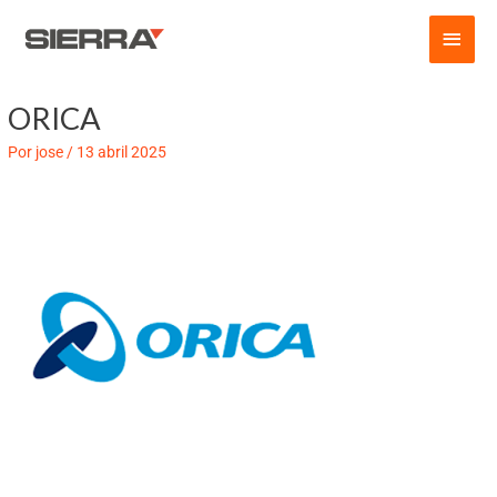
Ir
Men
al
contenido
princ
ORICA
Por
jose
/
13 abril 2025