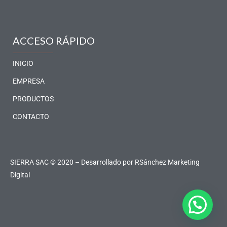
c
s
n
u
e
t
k
t
b
a
e
u
o
g
d
b
ACCESO RÁPIDO
o
r
i
e
k
a
n
INICIO
-
m
-
EMPRESA
f
i
PRODUCTOS
n
CONTACTO
SIERRA SAC © 2020 – Desarrollado por
RSánchez Marketing
Digital