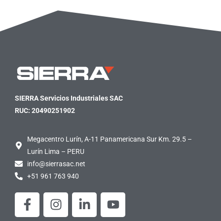
SIERRA Servicios Industriales SAC
RUC: 20490251902
Megacentro Lurín, A-11 Panamericana Sur Km. 29.5 –
Lurín Lima – PERU
info@sierrasac.net
+51 961 763 940
F
I
L
Y
a
n
i
o