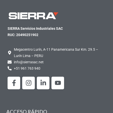
SIERRA Servicios Industriales SAC
RUC: 20490251902
Megacentro Lurín, A-11 Panamericana Sur Km. 29.5 –
Lurín Lima – PERU
info@sierrasac.net
+51 961 763 940
F
I
L
Y
a
n
i
o
c
s
n
u
e
t
k
t
b
a
e
u
o
g
d
b
ACCESO RÁPIDO