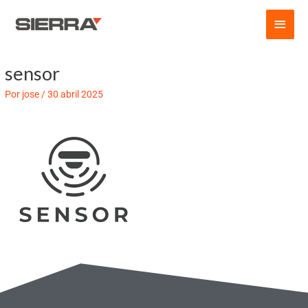
Ir
Men
al
contenido
princ
sensor
Por
jose
/
30 abril 2025