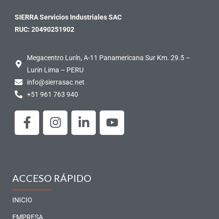
SIERRA Servicios Industriales SAC
RUC: 20490251902
Megacentro Lurín, A-11 Panamericana Sur Km. 29.5 –
Lurín Lima – PERU
info@sierrasac.net
+51 961 763 940
F
I
L
Y
a
n
i
o
c
s
n
u
e
t
k
t
b
a
e
u
o
g
d
b
ACCESO RÁPIDO
o
r
i
e
k
a
n
INICIO
-
m
-
EMPRESA