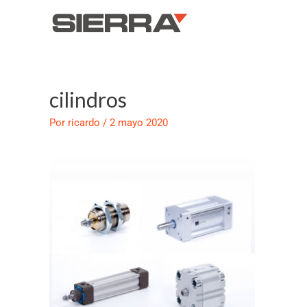
Ir
al
contenido
cilindros
Navegación
de
Por
ricardo
/
2 mayo 2020
entradas