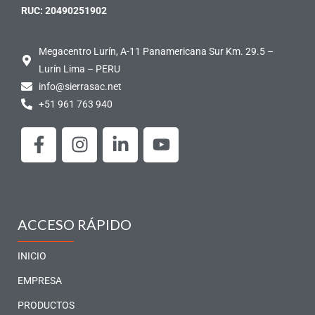
RUC: 20490251902
Megacentro Lurín, A-11 Panamericana Sur Km. 29.5 –
Lurín Lima – PERU
info@sierrasac.net
+51 961 763 940
F
I
L
Y
a
n
i
o
c
s
n
u
e
t
k
t
b
a
e
u
o
g
d
b
ACCESO RÁPIDO
o
r
i
e
k
a
n
INICIO
-
m
-
EMPRESA
f
i
PRODUCTOS
n