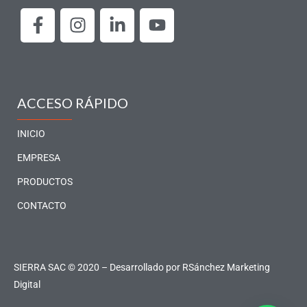
F
I
L
Y
a
n
i
o
c
s
n
u
e
t
k
t
b
a
e
u
o
g
d
b
ACCESO RÁPIDO
o
r
i
e
k
a
n
INICIO
-
m
-
EMPRESA
f
i
PRODUCTOS
n
CONTACTO
SIERRA SAC © 2020 – Desarrollado por
RSánchez Marketing
Digital