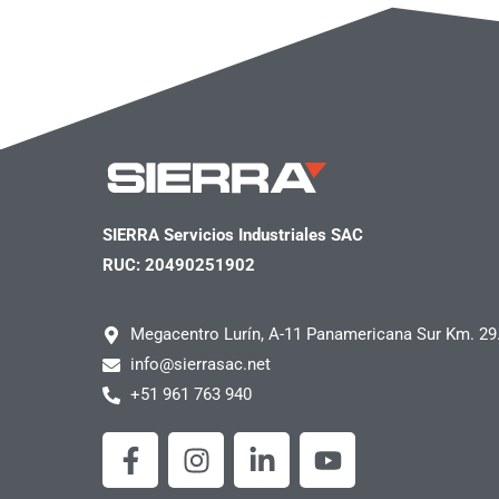
SIERRA Servicios Industriales SAC
RUC: 20490251902
Megacentro Lurín, A-11 Panamericana Sur Km. 29
info@sierrasac.net
+51 961 763 940
F
I
L
Y
a
n
i
o