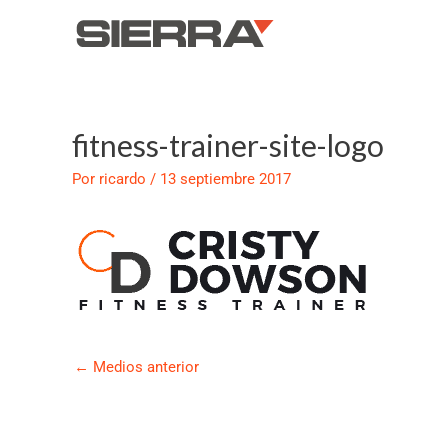
Ir
al
contenido
fitness-trainer-site-logo
Navegación
de
Por
ricardo
/
13 septiembre 2017
entradas
←
Medios anterior