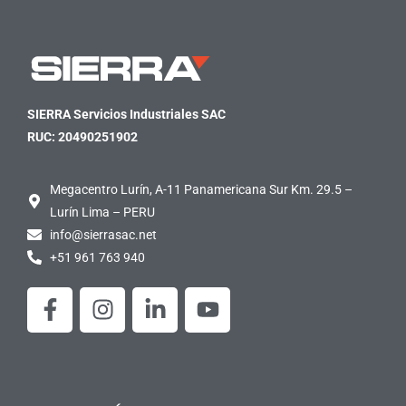
SIERRA Servicios Industriales SAC
RUC: 20490251902
Megacentro Lurín, A-11 Panamericana Sur Km. 29.5 –
Lurín Lima – PERU
info@sierrasac.net
+51 961 763 940
F
I
L
Y
a
n
i
o
c
s
n
u
e
t
k
t
b
a
e
u