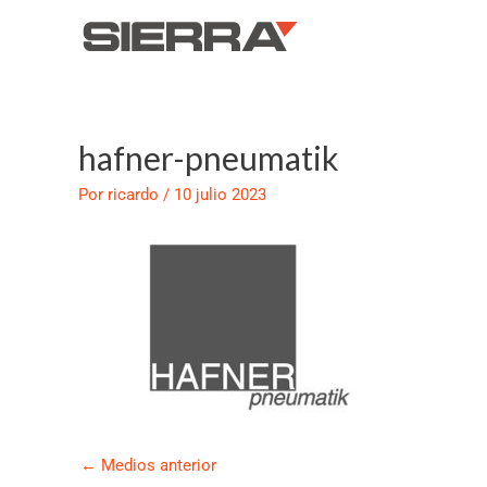
Ir
al
contenido
hafner-pneumatik
Navegación
de
Por
ricardo
/
10 julio 2023
entradas
←
Medios anterior