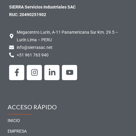
SIERRA Servicios Industriales SAC
RUC: 20490251902
Megacentro Lurín, A-11 Panamericana Sur Km. 29.5 –
Lurín Lima – PERU
info@sierrasac.net
+51 961 763 940
F
I
L
Y
a
n
i
o
c
s
n
u
e
t
k
t
b
a
e
u
o
g
d
b
ACCESO RÁPIDO
o
r
i
e
k
a
n
INICIO
-
m
-
EMPRESA