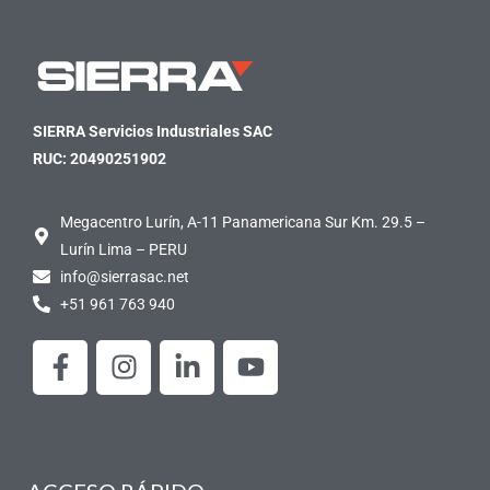
SIERRA Servicios Industriales SAC
RUC: 20490251902
Megacentro Lurín, A-11 Panamericana Sur Km. 29.5 –
Lurín Lima – PERU
info@sierrasac.net
+51 961 763 940
F
I
L
Y
a
n
i
o
c
s
n
u
e
t
k
t
b
a
e
u
o
g
d
b