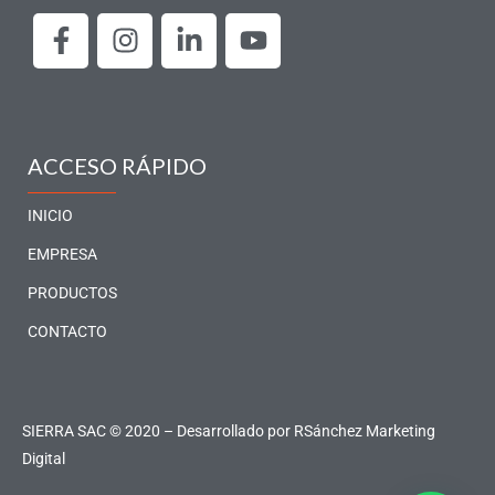
F
I
L
Y
a
n
i
o
c
s
n
u
e
t
k
t
b
a
e
u
o
g
d
b
ACCESO RÁPIDO
o
r
i
e
k
a
n
INICIO
-
m
-
EMPRESA
f
i
PRODUCTOS
n
CONTACTO
SIERRA SAC © 2020 – Desarrollado por
RSánchez Marketing
Digital