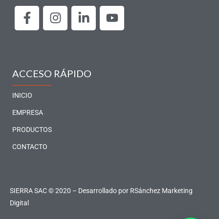
F
I
L
Y
a
n
i
o
c
s
n
u
e
t
k
t
b
a
e
u
o
g
d
b
ACCESO RÁPIDO
o
r
i
e
k
a
n
INICIO
-
m
-
EMPRESA
f
i
PRODUCTOS
n
CONTACTO
SIERRA SAC © 2020 – Desarrollado por
RSánchez Marketing
Digital