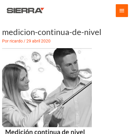
Ir
Men
al
contenido
princ
medicion-continua-de-nivel
Navegación
de
Por
ricardo
/
29 abril 2020
entradas