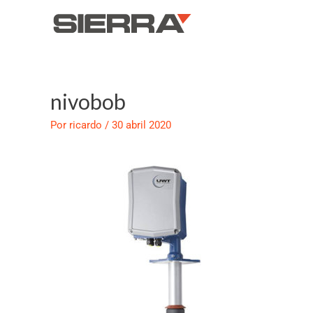
Ir
al
contenido
nivobob
Navegación
de
Por
ricardo
/
30 abril 2020
entradas