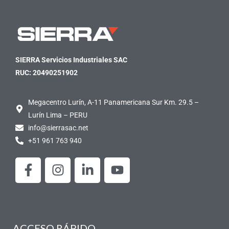
SIERRA Servicios Industriales SAC
RUC: 20490251902
Megacentro Lurín, A-11 Panamericana Sur Km. 29.5 –
Lurín Lima – PERU
info@sierrasac.net
+51 961 763 940
F
I
L
Y
a
n
i
o
c
s
n
u
e
t
k
t
b
a
e
u
o
g
d
b
ACCESO RÁPIDO