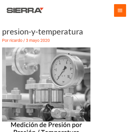
Ir
Men
al
contenido
princ
presion-y-temperatura
Navegación
de
Por
ricardo
/
3 mayo 2020
entradas