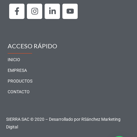
F
I
L
Y
a
n
i
o
c
s
n
u
e
t
k
t
b
a
e
u
o
g
d
b
ACCESO RÁPIDO
o
r
i
e
k
a
n
INICIO
-
m
-
EMPRESA
f
i
PRODUCTOS
n
CONTACTO
SIERRA SAC © 2020 – Desarrollado por
RSánchez Marketing
Digital