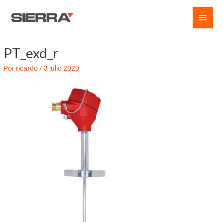
Ir
Men
al
contenido
princ
PT_exd_r
Navegación
de
Por
ricardo
/
3 julio 2020
entradas