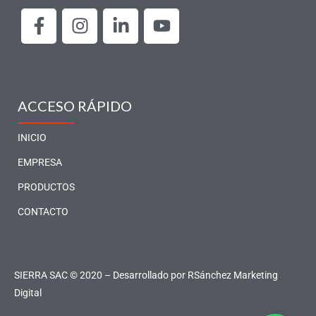
F
I
L
Y
a
n
i
o
c
s
n
u
e
t
k
t
b
a
e
u
o
g
d
b
ACCESO RÁPIDO
o
r
i
e
k
a
n
INICIO
-
m
-
EMPRESA
f
i
PRODUCTOS
n
CONTACTO
SIERRA SAC © 2020 – Desarrollado por
RSánchez Marketing
Digital