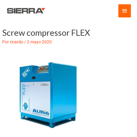
Ir
Men
al
contenido
princ
Screw compressor FLEX
Navegación
de
Por
ricardo
/
2 mayo 2020
entradas