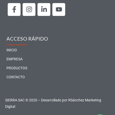
F
I
L
Y
a
n
i
o
c
s
n
u
e
t
k
t
b
a
e
u
o
g
d
b
ACCESO RÁPIDO
o
r
i
e
k
a
n
INICIO
-
m
-
EMPRESA
f
i
PRODUCTOS
n
CONTACTO
SIERRA SAC © 2020 – Desarrollado por
RSánchez Marketing
Digital