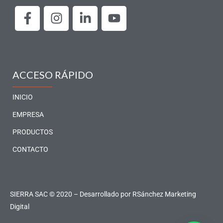
F
I
L
Y
a
n
i
o
c
s
n
u
e
t
k
t
b
a
e
u
o
g
d
b
ACCESO RÁPIDO
o
r
i
e
k
a
n
INICIO
-
m
-
EMPRESA
f
i
PRODUCTOS
n
CONTACTO
SIERRA SAC © 2020 – Desarrollado por
RSánchez Marketing
Digital