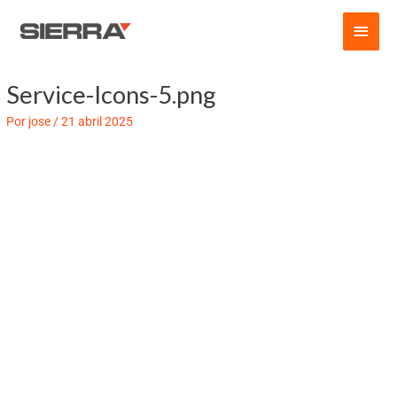
Ir
Men
al
contenido
princ
Service-Icons-5.png
Navegación
de
Por
jose
/
21 abril 2025
entradas