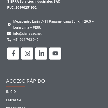
SIERRA Servicios Industriales SAC
RUC: 20490251902
Megacentro Lurín, A-11 Panamericana Sur Km. 29.5 –
Lurín Lima – PERU
info@sierrasac.net
+51 961 763 940
F
I
L
Y
a
n
i
o
c
s
n
u
e
t
k
t
b
a
e
u
o
g
d
b
ACCESO RÁPIDO
o
r
i
e
k
a
n
INICIO
-
m
-
EMPRESA
f
i