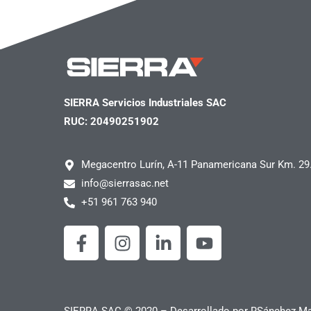
SIERRA Servicios Industriales SAC
RUC: 20490251902
Megacentro Lurín, A-11 Panamericana Sur Km. 29
info@sierrasac.net
+51 961 763 940
F
I
L
Y
a
n
i
o
c
s
n
u
e
t
k
t
b
a
e
u