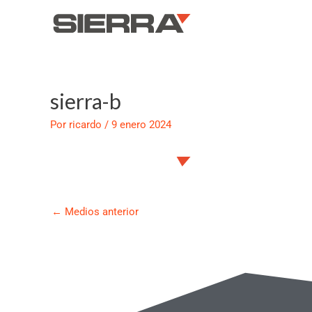
Ir
al
contenido
sierra-b
Navegación
de
Por
ricardo
/
9 enero 2024
entradas
←
Medios anterior