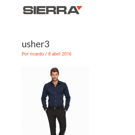
Ir
al
contenido
usher3
Navegación
de
Por
ricardo
/
8 abril 2016
entradas